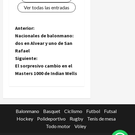
Ver todas las entradas
N
Anterior:
Nacionales de balonmano:
a
dos en Alvear y uno de San
Rafael
v
Siguiente:
e
El sorpresivo cambio en el
Masters 1000 de Indian Wells
g
a
c
Balonmano
Basquet
Ciclismo
Futbol
Futsal
i
Hockey
Polideportivo
Rugby
Tenis de mesa
Todo motor
Vóley
ó