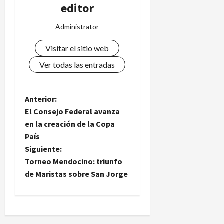
editor
Administrator
Visitar el sitio web
Ver todas las entradas
N
Anterior:
El Consejo Federal avanza
a
en la creación de la Copa
País
v
Siguiente:
e
Torneo Mendocino: triunfo
de Maristas sobre San Jorge
g
a