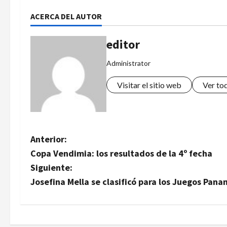
ACERCA DEL AUTOR
editor
Administrator
Visitar el sitio web
Ver to
N
Anterior:
Copa Vendimia: los resultados de la 4º fecha
a
Siguiente:
v
Josefina Mella se clasificó para los Juegos Pan
e