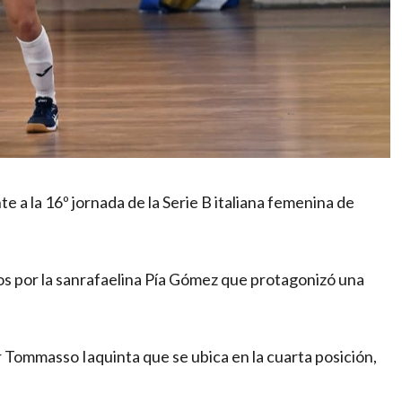
e a la 16º jornada de la Serie B italiana femenina de
dos por la sanrafaelina Pía Gómez que protagonizó una
r Tommasso Iaquinta que se ubica en la cuarta posición,