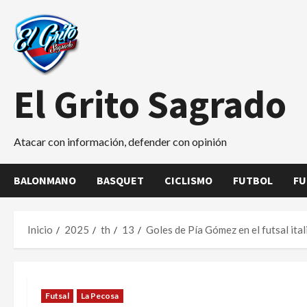
Saltar
al
contenido
El Grito Sagrado
Atacar con información, defender con opinión
BALONMANO
BASQUET
CICLISMO
FUTBOL
FU
Inicio
2025
th
13
Goles de Pía Gómez en el futsal ita
Futsal
La Pecosa