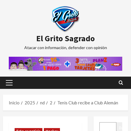
Saltar
al
contenido
El Grito Sagrado
Atacar con información, defender con opinión
Menú
principal
Inicio
2025
nd
2
Tenis Club recibe a Club Alemán
BUSCAR
Buscar
Esto es noticia
Hockey