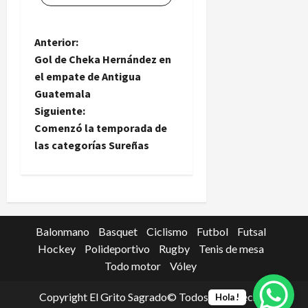
N
Anterior:
Gol de Cheka Hernández en
a
el empate de Antigua
Guatemala
v
Siguiente:
e
Comenzó la temporada de
las categorías Sureñas
g
a
c
Balonmano
Basquet
Ciclismo
Futbol
Futsal
i
Hockey
Polideportivo
Rugby
Tenis de mesa
Todo motor
Vóley
ó
Copyright El Grito Sagrado© Todos los derechos
Hola !
n