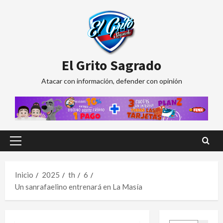
Saltar
al
contenido
El Grito Sagrado
Atacar con información, defender con opinión
Menú
principal
Inicio
2025
th
6
Un sanrafaelino entrenará en La Masía