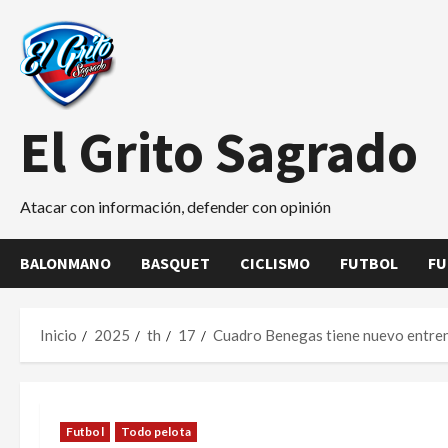
Saltar
al
contenido
El Grito Sagrado
Atacar con información, defender con opinión
BALONMANO
BASQUET
CICLISMO
FUTBOL
FU
Inicio
2025
th
17
Cuadro Benegas tiene nuevo entre
Futbol
Todo pelota