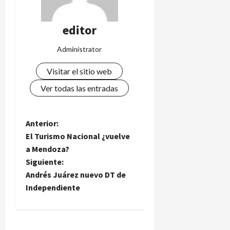
editor
Administrator
Visitar el sitio web
Ver todas las entradas
N
Anterior:
El Turismo Nacional ¿vuelve
a
a Mendoza?
Siguiente:
v
Andrés Juárez nuevo DT de
e
Independiente
g