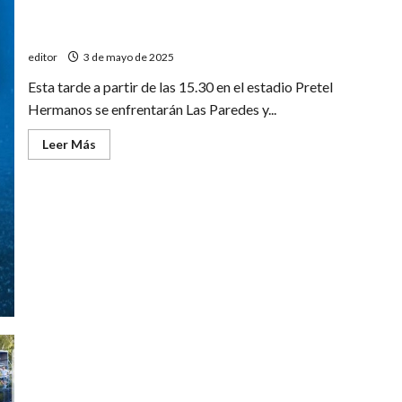
Las Paredes-Cuadro Nacional por la Permanencia
editor
3 de mayo de 2025
Esta tarde a partir de las 15.30 en el estadio Pretel
Hermanos se enfrentarán Las Paredes y...
Leer
Leer Más
más
acerca
de
Las
Paredes-
Cuadro
Nacional
por
la
Permanencia
Maristas enfrenta a Tacurú