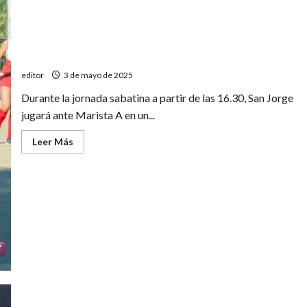
San Jorge recibe a Marista A
editor
3 de mayo de 2025
Durante la jornada sabatina a partir de las 16.30, San Jorge
jugará ante Marista A en un...
Leer
Leer Más
más
acerca
de
San
Jorge
recibe
a
Marista
A