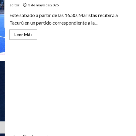
editor
3 de mayo de 2025
Este sábado a partir de las 16.30, Maristas recibirá a
Tacurú en un partido correspondiente a la...
Leer
Leer Más
más
acerca
de
Maristas
enfrenta
a
Tacurú
Torneo Mendocino: Real del Padre recibe a Obras