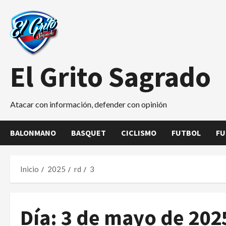
Saltar
al
contenido
El Grito Sagrado
Atacar con información, defender con opinión
BALONMANO
BASQUET
CICLISMO
FUTBOL
FU
Inicio
2025
rd
3
Día:
3 de mayo de 202