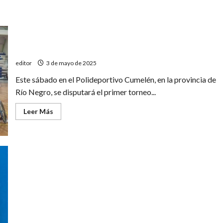
DiMoT debuta en Segunda división
editor
3 de mayo de 2025
Este sábado en el Polideportivo Cumelén, en la provincia de
Río Negro, se disputará el primer torneo...
Leer
Leer Más
más
acerca
de
DiMoT
debuta
en
Segunda
división