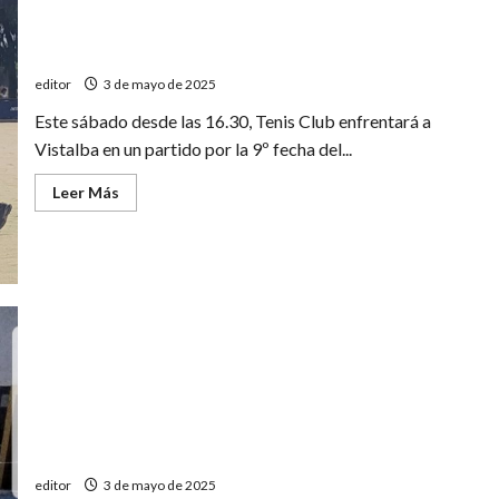
Tenis Club juega ante Vistalba
editor
3 de mayo de 2025
Este sábado desde las 16.30, Tenis Club enfrentará a
Vistalba en un partido por la 9º fecha del...
Leer
Leer Más
más
acerca
de
Tenis
Club
juega
ante
Vistalba
Sumaron experiencia en un Torneo Nacional
editor
3 de mayo de 2025