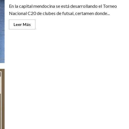
En la capital mendocina se está desarrollando el Torneo
Nacional C20 de clubes de futsal, certamen donde...
Leer
Leer Más
más
acerca
de
Sumaron
experiencia
en
un
Torneo
Nacional
Abierto de ajedrez en San Rafael