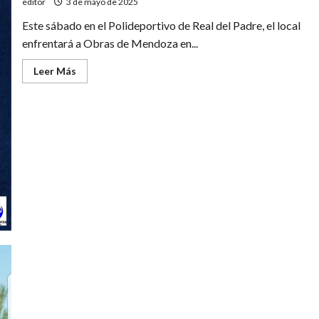
editor
3 de mayo de 2025
Este sábado en el Polideportivo de Real del Padre, el local
enfrentará a Obras de Mendoza en...
Leer
Leer Más
más
acerca
de
Torneo
Mendocino:
Real
del
Padre
recibe
a
Obras