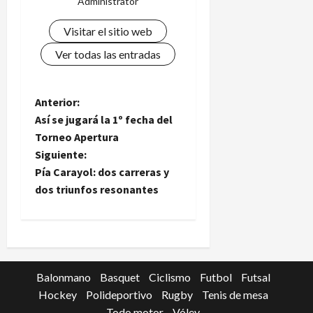
Administrator
Visitar el sitio web
Ver todas las entradas
N
Anterior:
Así se jugará la 1º fecha del
a
Torneo Apertura
Siguiente:
v
Pía Carayol: dos carreras y
e
dos triunfos resonantes
g
a
c
Balonmano
Basquet
Ciclismo
Futbol
Futsal
Hockey
Polideportivo
Rugby
Tenis de mesa
i
Todo motor
Vóley