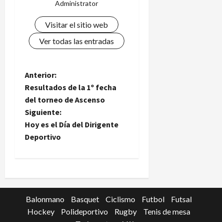
Administrator
Visitar el sitio web
Ver todas las entradas
N
Anterior:
Resultados de la 1º fecha
a
del torneo de Ascenso
Siguiente:
v
Hoy es el Día del Dirigente
e
Deportivo
g
a
c
Balonmano
Basquet
Ciclismo
Futbol
Futsal
Hockey
Polideportivo
Rugby
Tenis de mesa