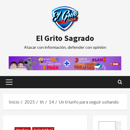
Saltar
al
contenido
El Grito Sagrado
Atacar con información, defender con opinión
Menú
principal
Inicio
2025
th
14
Un triunfo para seguir soñando
BUSCAR
Buscar
Hockey
Solo fútbol