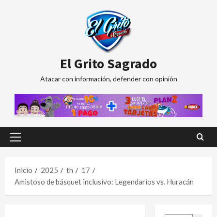
Saltar
al
contenido
El Grito Sagrado
Atacar con información, defender con opinión
Menú
principal
Inicio
2025
th
17
Amistoso de básquet inclusivo: Legendarios vs. Huracán