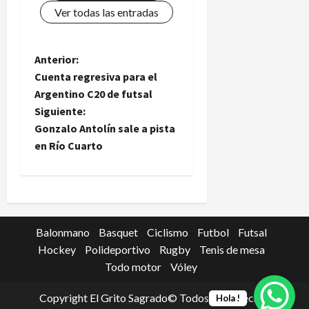
Ver todas las entradas
N
Anterior:
Cuenta regresiva para el
a
Argentino C20 de futsal
Siguiente:
v
Gonzalo Antolín sale a pista
e
en Río Cuarto
g
a
c
Balonmano
Basquet
Ciclismo
Futbol
Futsal
Hockey
Polideportivo
Rugby
Tenis de mesa
i
Todo motor
Vóley
ó
Copyright El Grito Sagrado© Todos los derechos
Hola !