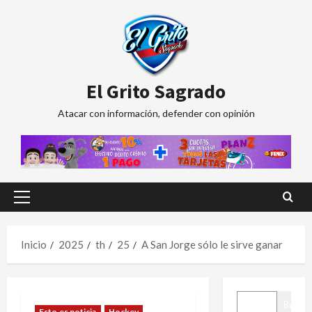
Saltar
al
contenido
El Grito Sagrado
Atacar con información, defender con opinión
Menú
principal
Inicio
2025
th
25
A San Jorge sólo le sirve ganar
BUSCAR
Buscar
Esto es noticia
Hockey