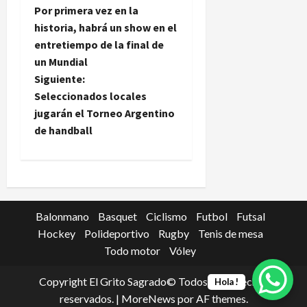
Por primera vez en la
a
historia, habrá un show en el
entretiempo de la final de
v
un Mundial
e
Siguiente:
Seleccionados locales
g
jugarán el Torneo Argentino
de handball
a
c
i
Balonmano
Basquet
Ciclismo
Futbol
Futsal
ó
Hockey
Polideportivo
Rugby
Tenis de mesa
Todo motor
Vóley
n
d
Copyright El Grito Sagrado© Todos los derechos
Hola !
reservados.
|
MoreNews
por AF themes.