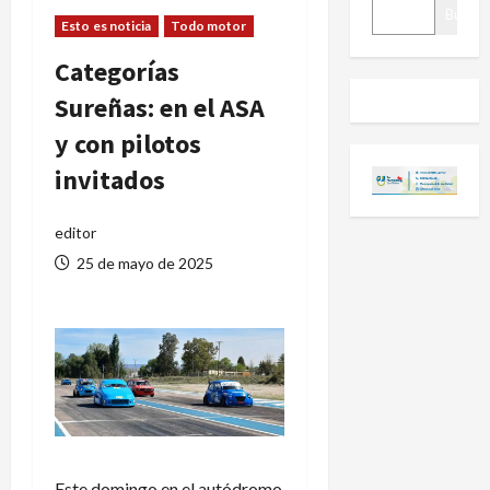
BUSCAR
Buscar
Esto es noticia
Todo motor
Categorías
Sureñas: en el ASA
y con pilotos
invitados
editor
25 de mayo de 2025
Este domingo en el autódromo