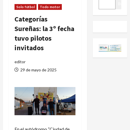
BUSCAR
Buscar
Solo fútbol
Todo motor
Categorías
Sureñas: la 3º fecha
tuvo pilotos
invitados
editor
29 de mayo de 2025
En el autódromo “Ciudad de