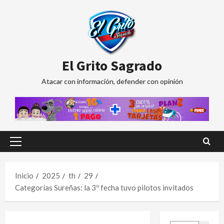
Saltar
al
contenido
El Grito Sagrado
Atacar con información, defender con opinión
Menú
principal
Inicio
2025
th
29
Categorías Sureñas: la 3º fecha tuvo pilotos invitados