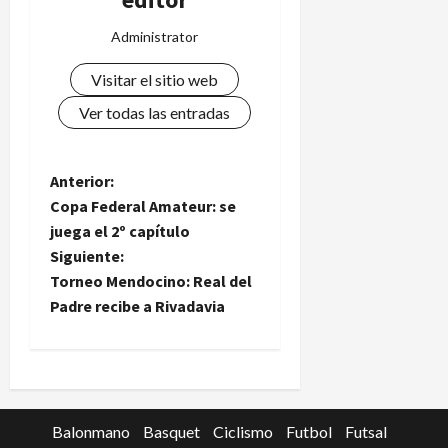
Administrator
Visitar el sitio web
Ver todas las entradas
N
Anterior:
Copa Federal Amateur: se
a
juega el 2º capítulo
Siguiente:
v
Torneo Mendocino: Real del
e
Padre recibe a Rivadavia
g
a
c
Balonmano
Basquet
Ciclismo
Futbol
Futsal