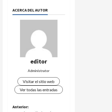
ACERCA DEL AUTOR
editor
Administrator
Visitar el sitio web
Ver todas las entradas
N
Anterior: