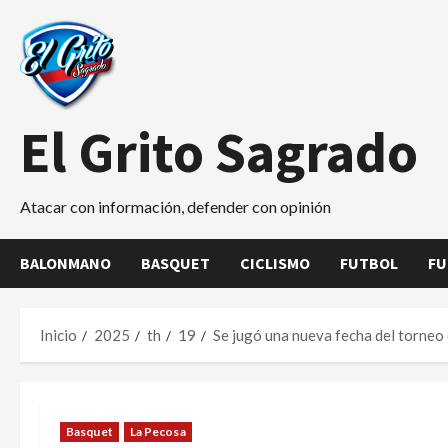
Saltar
al
contenido
El Grito Sagrado
Atacar con información, defender con opinión
BALONMANO
BASQUET
CICLISMO
FUTBOL
FU
Inicio
2025
th
19
Se jugó una nueva fecha del torneo
Basquet
La Pecosa