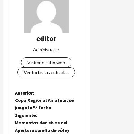
editor
Administrator
Visitar el sitio web
Ver todas las entradas
N
Anterior:
Copa Regional Amateur: se
a
juega la 5º fecha
Siguiente:
v
Momentos decisivos del
e
Apertura sureño de vóley