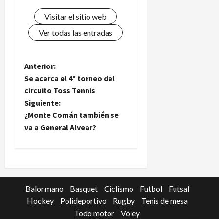
Visitar el sitio web
Ver todas las entradas
N
Anterior:
Se acerca el 4º torneo del
a
circuito Toss Tennis
Siguiente:
v
¿Monte Comán también se
e
va a General Alvear?
g
a
c
Balonmano
Basquet
Ciclismo
Futbol
Futsal
Hockey
Polideportivo
Rugby
Tenis de mesa
i
Todo motor
Vóley