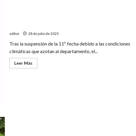
Apasionante definición del Torneo de Ascenso
editor
28 de julio de 2025
Tras la suspensión de la 11º fecha debido a las condiciones
climáticas que azotan al departamento, el...
Leer
Leer Más
más
acerca
de
Apasionante
definición
del
Torneo
de
Ascenso
Iannis Miletich ganó su primer torneo ITF