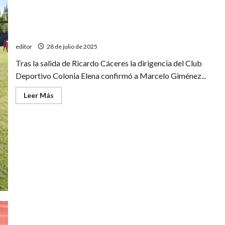
Colonia Elena tiene nuevo entrenador
editor
28 de julio de 2025
Tras la salida de Ricardo Cáceres la dirigencia del Club
Deportivo Colonia Elena confirmó a Marcelo Giménez...
Leer
Leer Más
más
acerca
de
Colonia
Elena
tiene
nuevo
entrenador