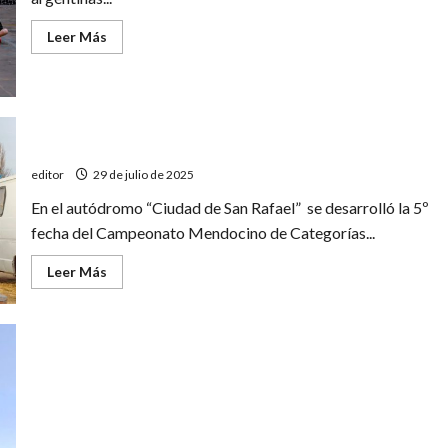
Leer
Leer Más
más
acerca
de
Sanrafaelinos
en
la
preselección
Categorías Sureñas: se corrió la 5º fecha
argentina
de
handball
editor
29 de julio de 2025
En el autódromo “Ciudad de San Rafael” se desarrolló la 5º
fecha del Campeonato Mendocino de Categorías...
Leer
Leer Más
más
acerca
de
Categorías
Sureñas:
se
corrió
la
5º
fecha