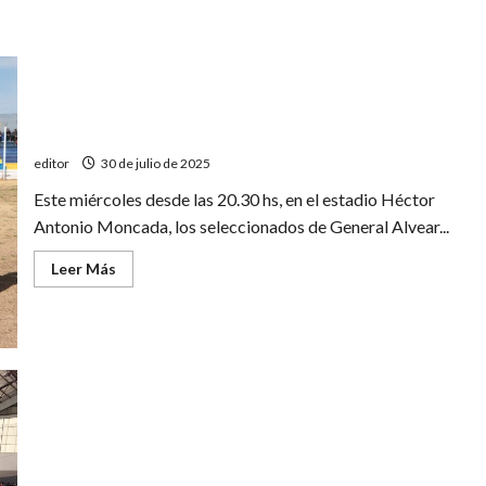
Copa País: San Rafael visita a General Alvear
editor
30 de julio de 2025
Este miércoles desde las 20.30 hs, en el estadio Héctor
Antonio Moncada, los seleccionados de General Alvear...
Leer
Leer Más
más
acerca
de
Copa
País:
San
Rafael
visita
a
General
Alvear
Histórica fiesta del futsal sanrafaelino