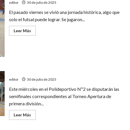
editor
30 de julio de 2025
El pasado viernes se vivió una jornada histórica, algo que
solo el futsal puede lograr. Se jugaron...
Leer
Leer Más
más
acerca
de
Histórica
fiesta
del
futsal
sanrafaelino
Por un lugar en la gran final del Torneo Apertura
editor
30 de julio de 2025
Este miércoles en el Polideportivo Nº2 se disputarán las
semifinales correspondientes al Torneo Apertura de
primera división...
Leer
Leer Más
más
acerca
de