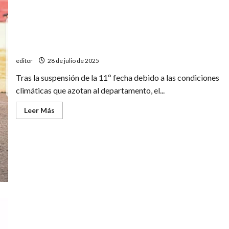
La vuelta olímpica tricolor se hace esperar
editor
28 de julio de 2025
Tras la suspensión de la 11º fecha debido a las condiciones
climáticas que azotan al departamento, el...
Leer
Leer Más
más
acerca
de
La
vuelta
olímpica
tricolor
se
hace
esperar