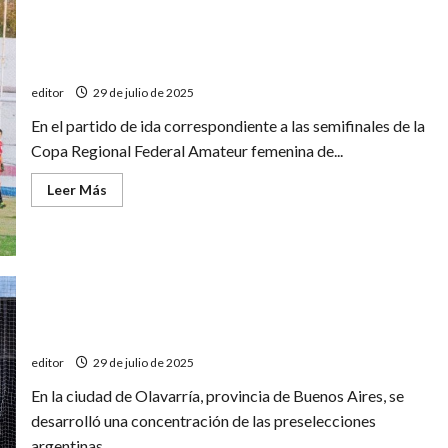
Por
un
lugar
en
la
Regional Amateur: Pedal perdió en su visita a San Luis
gran
final
editor
29 de julio de 2025
del
Torneo
En el partido de ida correspondiente a las semifinales de la
Apertura
Copa Regional Federal Amateur femenina de...
Leer
Leer Más
más
acerca
de
Regional
Amateur:
Pedal
perdió
en
su
visita
Sanrafaelinos en la preselección argentina de handball
a
San
editor
29 de julio de 2025
Luis
En la ciudad de Olavarría, provincia de Buenos Aires, se
desarrolló una concentración de las preselecciones
argentinas...