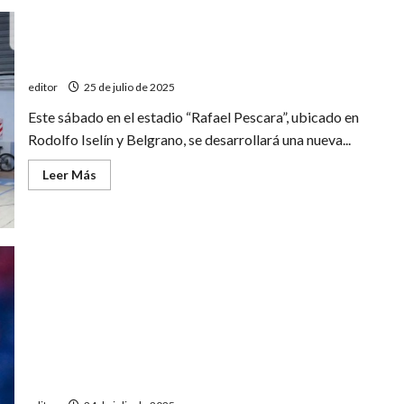
Nueva jornada del torneo de maxi básquet
editor
25 de julio de 2025
Este sábado en el estadio “Rafael Pescara”, ubicado en
Rodolfo Iselín y Belgrano, se desarrollará una nueva...
Leer
Leer Más
más
acerca
de
Nueva
jornada
del
torneo
de
maxi
básquet
Derrota de Santiago Lorenzo en el WTT Contender de
Buenos Aires