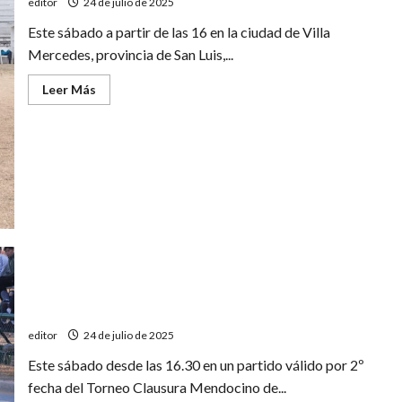
editor
24 de julio de 2025
Este sábado a partir de las 16 en la ciudad de Villa
Mercedes, provincia de San Luis,...
Leer
Leer Más
más
acerca
de
Regional
Amateur:
Pedal
visitará
al
Sporting
Club
Victoria
Clausura Mendocino: Maristas ante Banco Mendoza
editor
24 de julio de 2025
Este sábado desde las 16.30 en un partido válido por 2º
fecha del Torneo Clausura Mendocino de...