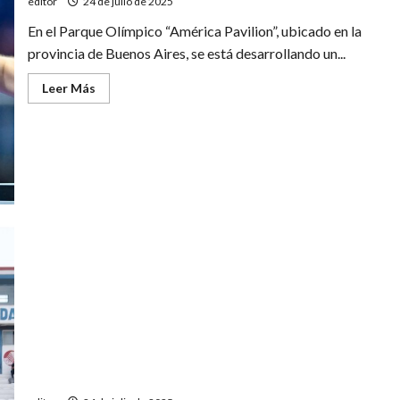
editor
24 de julio de 2025
En el Parque Olímpico “América Pavilion”, ubicado en la
provincia de Buenos Aires, se está desarrollando un...
Leer
Leer Más
más
acerca
de
Derrota
de
Santiago
Lorenzo
en
el
WTT
Contender
de
Buenos
Aires
Regional Amateur: Pedal visitará al Sporting Club
Victoria