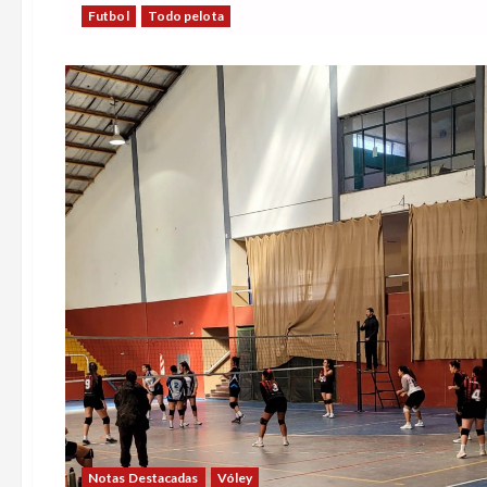
Futbol
Todo pelota
Notas Destacadas
Vóley