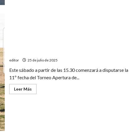
Sureño
de
vóley
Esta tarde el Trico puede gritar campeón
editor
25 de julio de 2025
Este sábado a partir de las 15.30 comenzará a disputarse la
11º fecha del Torneo Apertura de...
Leer
Leer Más
más
acerca
de
Esta
tarde
el
Trico
puede
gritar
campeón