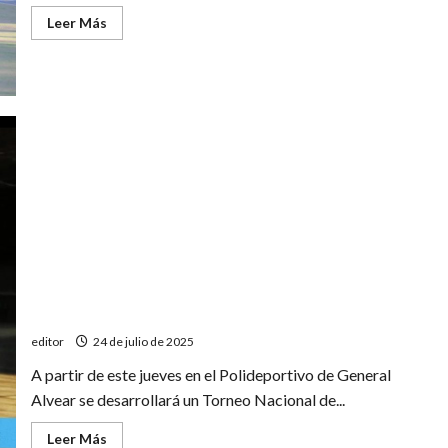
Leer
Leer Más
más
acerca
de
Clausura
Mendocino:
Maristas
ante
Banco
Mendoza
Los Legendarios juegan un Torneo Nacional de básquet
editor
24 de julio de 2025
A partir de este jueves en el Polideportivo de General
Alvear se desarrollará un Torneo Nacional de...
Leer
Leer Más