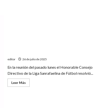
Se creó el Departamento Médico Deportivo de la Liga
Sanrafaelina de Fútbol
editor
26 de julio de 2025
En la reunión del pasado lunes el Honorable Consejo
Directivo de la Liga Sanrafaelina de Fútbol resolvió...
Leer
Leer Más
más
acerca
de
Se
creó
el
Departamento