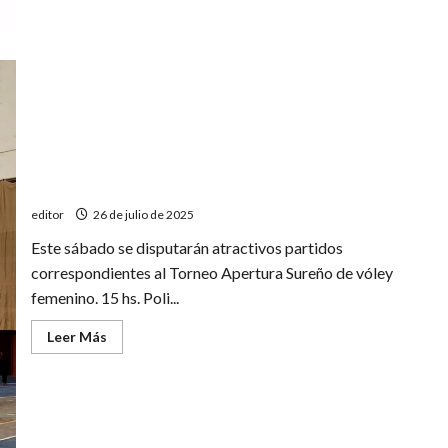
Médico
Deportivo
de
la
Liga
Sanrafaelina
de
Fútbol
Comienzan las finales del Apertura Sureño de vóley
editor
26 de julio de 2025
Este sábado se disputarán atractivos partidos
correspondientes al Torneo Apertura Sureño de vóley
femenino. 15 hs. Poli...
Leer
Leer Más
más
acerca
de
Comienzan
las
finales
del
Apertura