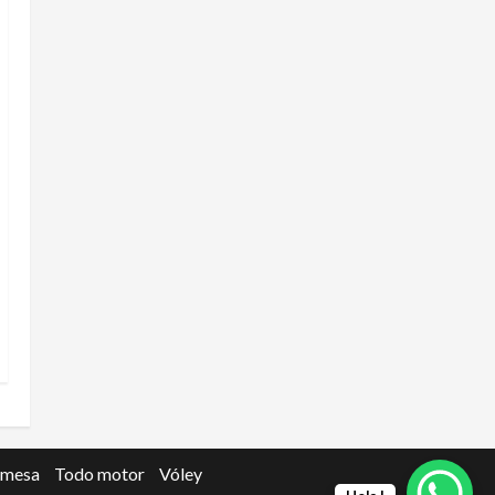
 mesa
Todo motor
Vóley