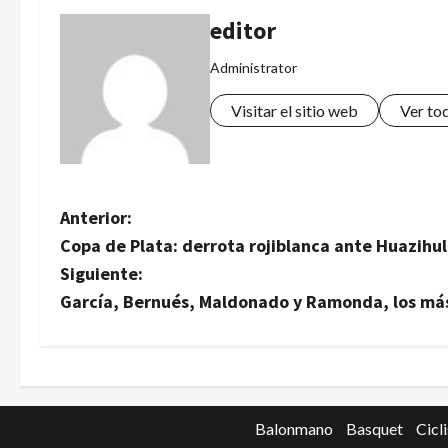
editor
Administrator
Visitar el sitio web
Ver to
N
Anterior:
Copa de Plata: derrota rojiblanca ante Huazihul
a
Siguiente:
v
García, Bernués, Maldonado y Ramonda, los más
e
g
a
Balonmano
Basquet
Cicl