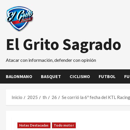
Saltar
al
contenido
El Grito Sagrado
Atacar con información, defender con opinión
BALONMANO
BASQUET
CICLISMO
FUTBOL
FU
Inicio
2025
th
26
Se corrió la 6º fecha del KTL Racin
Notas Destacadas
Todo motor