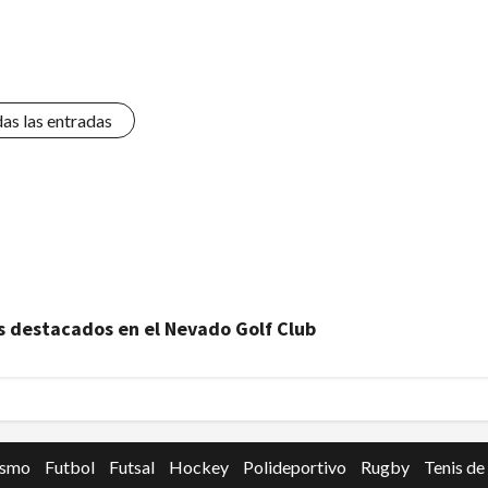
das las entradas
 destacados en el Nevado Golf Club
ismo
Futbol
Futsal
Hockey
Polideportivo
Rugby
Tenis de