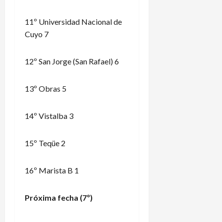
11º Universidad Nacional de
Cuyo 7
12º San Jorge (San Rafael) 6
13º Obras 5
14º Vistalba 3
15º Teqüe 2
16º Marista B 1
Próxima fecha (7º)