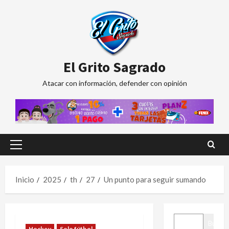
Saltar
al
contenido
El Grito Sagrado
Atacar con información, defender con opinión
Menú
principal
Inicio
2025
th
27
Un punto para seguir sumando
BUSCAR
Buscar
Hockey
Solo fútbol