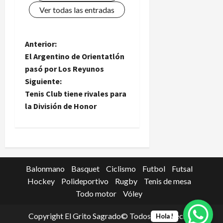
Ver todas las entradas
N
Anterior:
El Argentino de Orientatlón
a
pasó por Los Reyunos
Siguiente:
v
Tenis Club tiene rivales para
e
la División de Honor
g
a
c
Balonmano
Basquet
Ciclismo
Futbol
Futsal
Hockey
Polideportivo
Rugby
Tenis de mesa
i
Todo motor
Vóley
ó
Copyright El Grito Sagrado© Todos los derechos
Hola !