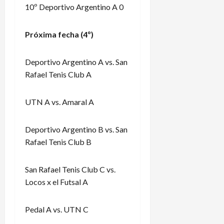
10º Deportivo Argentino A 0
Próxima fecha (4º)
Deportivo Argentino A vs. San
Rafael Tenis Club A
UTN A vs. Amaral A
Deportivo Argentino B vs. San
Rafael Tenis Club B
San Rafael Tenis Club C vs.
Locos x el Futsal A
Pedal A vs. UTN C