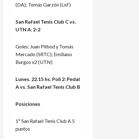
(DA); Tomás Garzón (LxF)
San Rafael Tenis Club C vs.
UTN A: 2-2
Goles: Juan Pithod y Tomás
Mercado (SRTC); Emiliano
Burgos x2 (UTN)
Lunes. 22.15 hs. Poli 2: Pedal
A vs. San Rafael Tenis Club B
Posiciones
1º San Rafael Tenis Club A 5
puntos