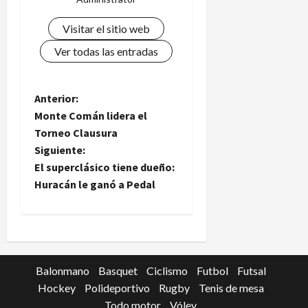
Visitar el sitio web
Ver todas las entradas
N
Anterior:
Monte Comán lidera el
a
Torneo Clausura
Siguiente:
v
El superclásico tiene dueño:
e
Huracán le ganó a Pedal
g
a
c
Balonmano
Basquet
Ciclismo
Futbol
Futsal
Hockey
Polideportivo
Rugby
Tenis de mesa
i
Todo motor
Vóley