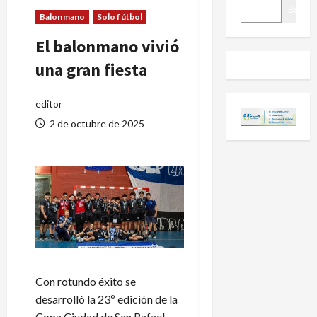
BUSCAR
Buscar
Balonmano
Solo fútbol
El balonmano vivió
una gran fiesta
editor
2 de octubre de 2025
Con rotundo éxito se
desarrolló la 23º edición de la
Copa Ciudad de San Rafael,