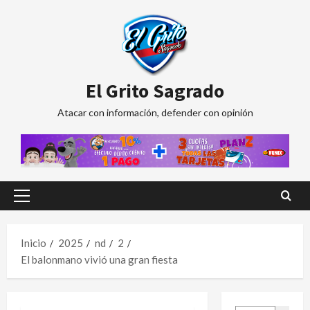
Saltar
al
contenido
El Grito Sagrado
Atacar con información, defender con opinión
Menú
principal
Inicio
2025
nd
2
El balonmano vivió una gran fiesta