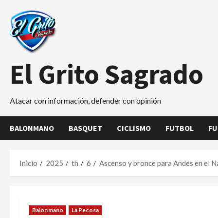
Saltar
al
contenido
El Grito Sagrado
Atacar con información, defender con opinión
BALONMANO
BASQUET
CICLISMO
FUTBOL
FU
Inicio
2025
th
6
Ascenso y bronce para Andes en el 
Balonmano
La Pecosa