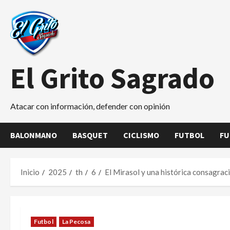
Saltar
al
contenido
El Grito Sagrado
Atacar con información, defender con opinión
BALONMANO
BASQUET
CICLISMO
FUTBOL
FU
Inicio
2025
th
6
El Mirasol y una histórica consagrac
Futbol
La Pecosa