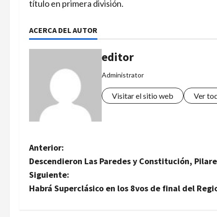
título en primera división.
ACERCA DEL AUTOR
editor
Administrator
Visitar el sitio web
Ver to
N
Anterior:
Descendieron Las Paredes y Constitución, Pilar
a
Siguiente:
v
Habrá Superclásico en los 8vos de final del Reg
e