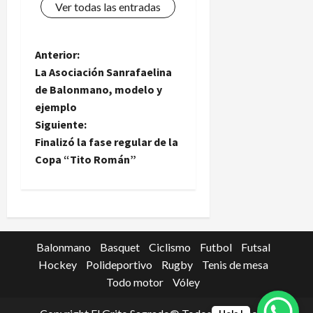
Ver todas las entradas
N
Anterior:
La Asociación Sanrafaelina
a
de Balonmano, modelo y
ejemplo
v
Siguiente:
e
Finalizó la fase regular de la
Copa “Tito Román”
g
a
c
Balonmano
Basquet
Ciclismo
Futbol
Futsal
i
Hockey
Polideportivo
Rugby
Tenis de mesa
Todo motor
Vóley
ó