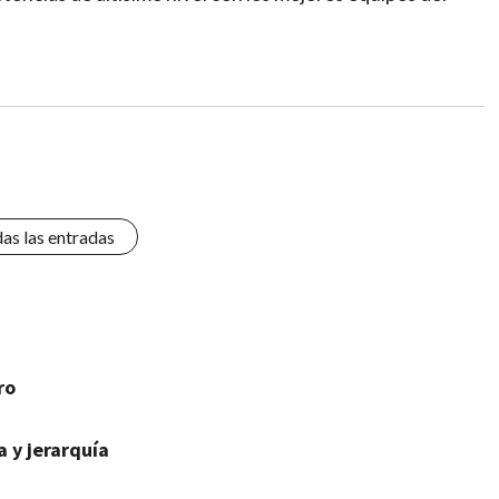
das las entradas
ro
 y jerarquía