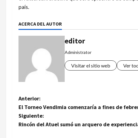
país.
ACERCA DEL AUTOR
editor
Administrator
Visitar el sitio web
Ver to
N
Anterior:
El Torneo Vendimia comenzaría a fines de febre
a
Siguiente:
v
Rincón del Atuel sumó un arquero de experiencia