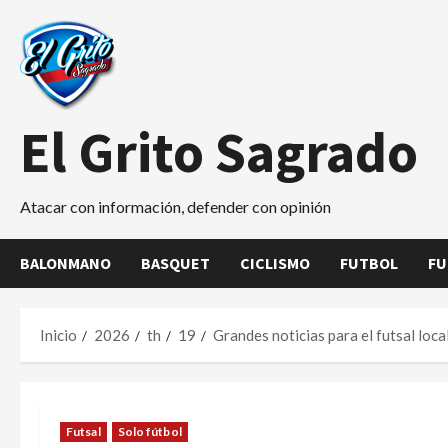
Saltar
al
contenido
El Grito Sagrado
Atacar con información, defender con opinión
BALONMANO
BASQUET
CICLISMO
FUTBOL
FU
Inicio
2026
th
19
Grandes noticias para el futsal loca
Futsal
Solo fútbol