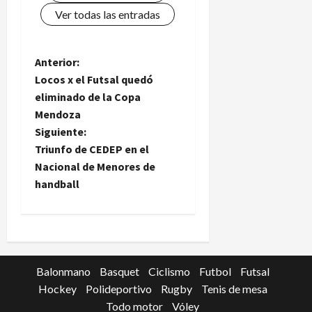
Ver todas las entradas
N
Anterior:
Locos x el Futsal quedó
a
eliminado de la Copa
Mendoza
v
Siguiente:
e
Triunfo de CEDEP en el
Nacional de Menores de
g
handball
a
c
i
Balonmano
Basquet
Ciclismo
Futbol
Futsal
Hockey
Polideportivo
Rugby
Tenis de mesa
ó
Todo motor
Vóley