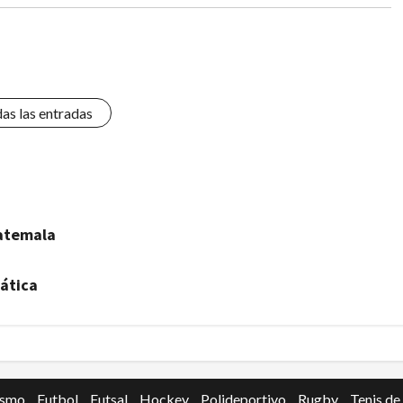
das las entradas
uatemala
ática
ismo
Futbol
Futsal
Hockey
Polideportivo
Rugby
Tenis de