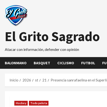
Saltar
al
contenido
El Grito Sagrado
Atacar con información, defender con opinión
BALONMANO
BASQUET
CICLISMO
FUTBOL
FU
Inicio
2026
st
21
Presencia sanrafaelina en el Superl
Hockey
Todo pelota