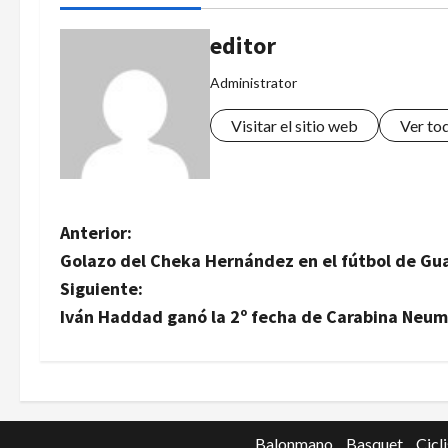
editor
Administrator
Visitar el sitio web
Ver to
N
Anterior:
Golazo del Cheka Hernández en el fútbol de G
a
Siguiente:
v
Iván Haddad ganó la 2º fecha de Carabina Neum
e
g
Balonmano
Basquet
Cicl