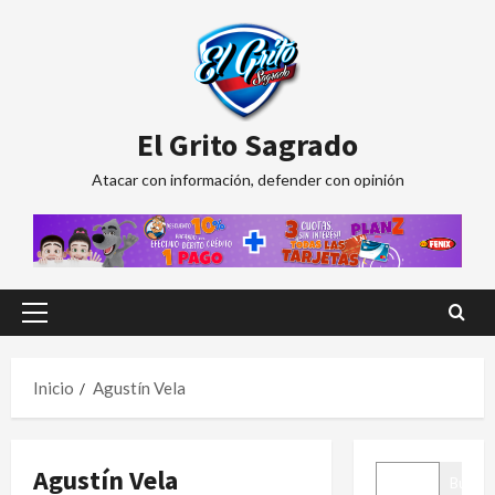
Saltar
al
contenido
El Grito Sagrado
Atacar con información, defender con opinión
Menú
principal
Inicio
Agustín Vela
BUSCAR
Agustín Vela
Buscar