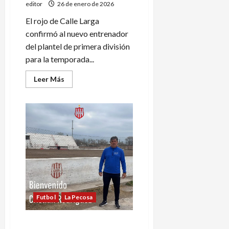
editor
26 de enero de 2026
El rojo de Calle Larga
confirmó al nuevo entrenador
del plantel de primera división
para la temporada...
Leer
Leer Más
más
acerca
de
Independiente
Calle
Larga
tiene
nuevo
entrenador
Futbol
La Pecosa
El Porvenir tiene nuevo