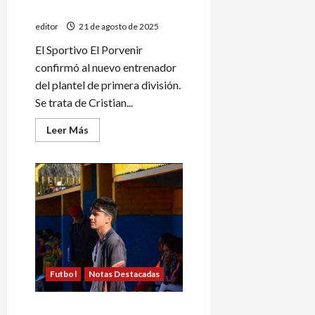
entrenador
editor
21 de agosto de 2025
El Sportivo El Porvenir
confirmó al nuevo entrenador
del plantel de primera división.
Se trata de Cristian...
Leer
Leer Más
más
acerca
de
El
Porvenir
tiene
nuevo
entrenador
Futbol
Notas Destacadas
El Porvenir confirmó a su