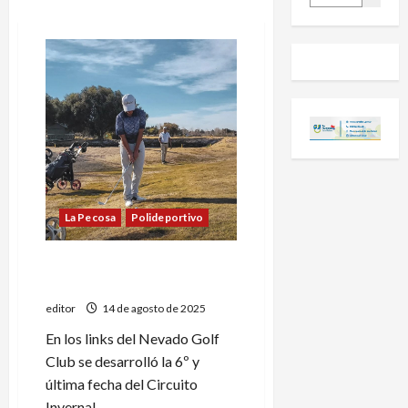
La Pecosa
Polideportivo
Finalizó el Circuito Invernal
de golf
editor
14 de agosto de 2025
En los links del Nevado Golf
Club se desarrolló la 6º y
última fecha del Circuito
Invernal...