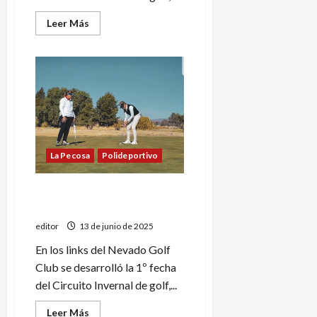
Leer
Leer Más
más
acerca
de
Circuito
invernal
de
golf
en
el
Nevado
La Pecosa
Polideportivo
Comenzó el Circuito
Invernal de golf
editor
13 de junio de 2025
En los links del Nevado Golf
Club se desarrolló la 1º fecha
del Circuito Invernal de golf,...
Leer
Leer Más