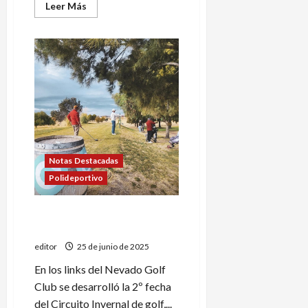
Leer
Leer Más
más
acerca
de
Ranking
de
Invierno:
se
jugó
la
4º
fecha
Notas Destacadas
Polideportivo
Circuito invernal de golf en
el Nevado
editor
25 de junio de 2025
En los links del Nevado Golf
Club se desarrolló la 2º fecha
del Circuito Invernal de golf,...