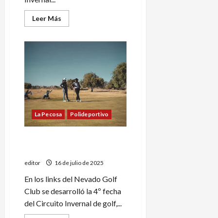
Leer
Leer Más
más
acerca
de
Finalizó
el
Circuito
Invernal
de
golf
La Pecosa
Polideportivo
Ranking de Invierno: se jugó
la 4º fecha
editor
16 de julio de 2025
En los links del Nevado Golf
Club se desarrolló la 4º fecha
del Circuito Invernal de golf,...