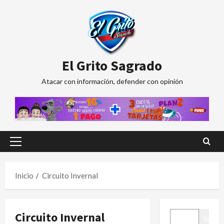
Saltar
al
contenido
El Grito Sagrado
Atacar con información, defender con opinión
Menú
principal
Inicio
Circuito Invernal
BUSCAR
Circuito Invernal
Buscar