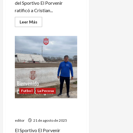
del Sportivo El Porvenir
ratificó a Cristian...
Leer
Leer Más
más
acerca
de
El
Porvenir
ratificó
a
Cristian
Rodríguez
Futbol
La Pecosa
El Porvenir tiene nuevo
entrenador
editor
21 de agosto de 2025
El Sportivo El Porvenir