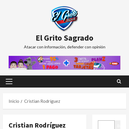
Saltar
al
contenido
El Grito Sagrado
Atacar con información, defender con opinión
Menú
principal
Inicio
Cristian Rodríguez
BUSCAR
Cristian Rodríguez
Buscar