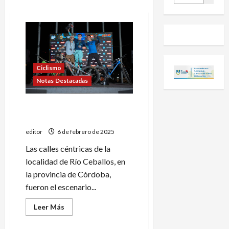
Ciclismo
Notas Destacadas
Gonzalo Gajdosech ganó el
Dual Urbano de Córdoba
editor
6 de febrero de 2025
Las calles céntricas de la
localidad de Río Ceballos, en
la provincia de Córdoba,
fueron el escenario...
Leer
Leer Más
más
acerca
de