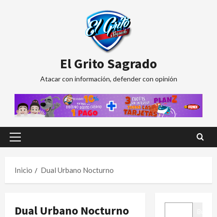
Saltar
al
contenido
El Grito Sagrado
Atacar con información, defender con opinión
Menú
principal
Inicio
Dual Urbano Nocturno
BUSCAR
Dual Urbano Nocturno
Buscar