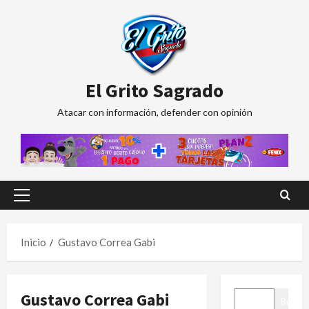
Saltar
al
contenido
El Grito Sagrado
Atacar con información, defender con opinión
Menú
principal
Inicio
Gustavo Correa Gabi
BUSCAR
Gustavo Correa Gabi
Buscar