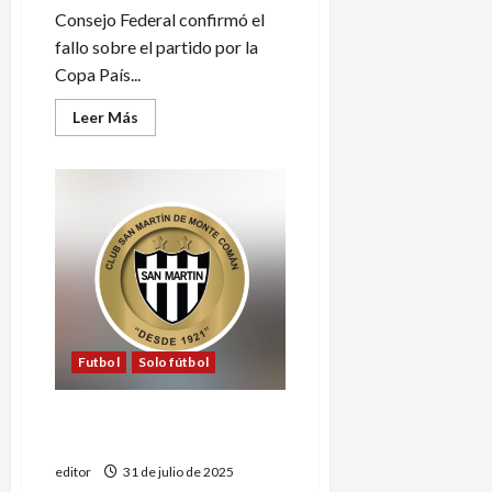
Consejo Federal confirmó el
fallo sobre el partido por la
Copa País...
Leer
Leer Más
más
acerca
de
Copa
País:
le
dieron
el
partido
ganado
a
General
Alvear
Futbol
Solo fútbol
¿Monte Comán también se
va a General Alvear?
editor
31 de julio de 2025