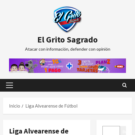
Saltar
al
contenido
El Grito Sagrado
Atacar con información, defender con opinión
Menú
principal
Inicio
Liga Alvearense de Fútbol
BUSCAR
Liga Alvearense de
Buscar