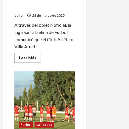
jugando en Liga
Sanrafaelina de Fútbol
editor
23 de marzo de 2025
A través del boletín oficial, la
Liga Sanrafaelina de Fútbol
comunicó que el Club Atlético
Villa Atuel...
Leer
Leer Más
más
acerca
de
Villa
Atuel
deberá
seguir
jugando
en
Liga
Sanrafaelina
de
Fútbol
Futbol
La Pecosa