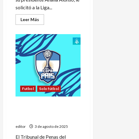
solicitó a la Liga...
Leer
Leer Más
más
acerca
de
El
Deportivo
Circunvalación
pidió
jugar
en
la
Liga
Sanrafaelina
de
Fútbol
Futbol
Solo fútbol
Copa País: le dieron el
partido ganado a General
Alvear
editor
3 de agosto de 2025
El Tribunal de Penas del