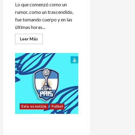
Lo que comenzó como un
rumor, como un trascendido,
fue tomando cuerpo y en las
últimas horas...
Leer
Leer Más
más
acerca
de
¿Monte
Comán
también
se
va
a
General
Alvear?
Esto es noticia
Futbol
Papelón: no hubo policía y el
partido San Rafael-General
Alvear no se jugó