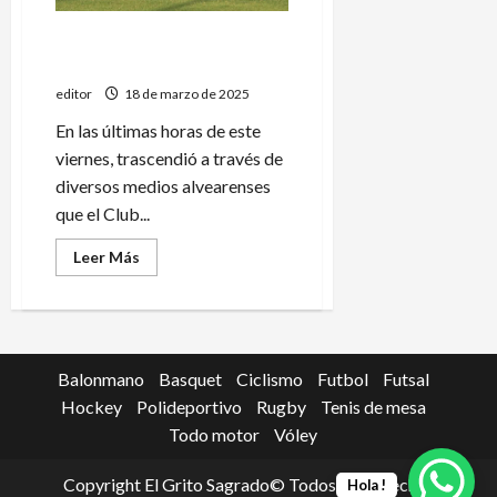
Villa Atuel se va de la Liga
Sanrafaelina de fútbol
editor
18 de marzo de 2025
En las últimas horas de este
viernes, trascendió a través de
diversos medios alvearenses
que el Club...
Leer
Leer Más
más
acerca
de
Villa
Atuel
se
va
Balonmano
Basquet
Ciclismo
Futbol
Futsal
de
la
Hockey
Polideportivo
Rugby
Tenis de mesa
Liga
Sanrafaelina
Todo motor
Vóley
de
fútbol
Copyright El Grito Sagrado© Todos los derechos
Hola !