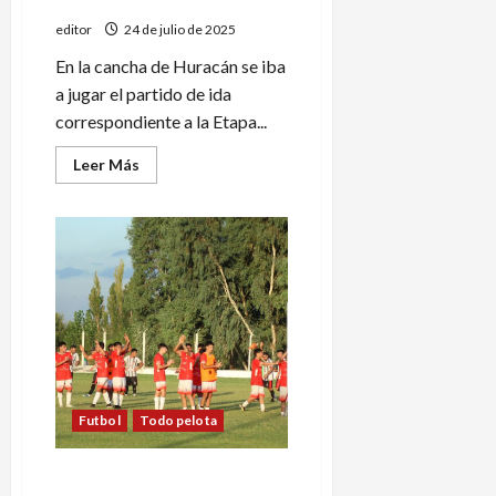
editor
24 de julio de 2025
En la cancha de Huracán se iba
a jugar el partido de ida
correspondiente a la Etapa...
Leer
Leer Más
más
acerca
de
Papelón:
no
hubo
policía
y
el
partido
San
Rafael-
General
Alvear
no
se
Futbol
Todo pelota
jugó
Villa Atuel deberá seguir