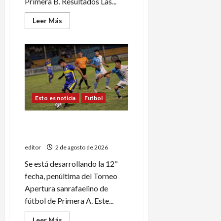
Primera B. Resultados Las...
Leer
Leer Más
más
acerca
de
Segunda
jornada
del
Torneo
Clausura
de
Primera
B
Esto es noticia
Futbol
Partidazo: Deportivo
Goudge recibe a Huracán
editor
2 de agosto de 2026
Se está desarrollando la 12º
fecha, penúltima del Torneo
Apertura sanrafaelino de
fútbol de Primera A. Este...
Leer
Leer Más