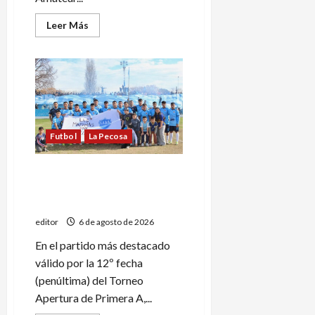
Leer
Leer Más
más
acerca
de
Deportivo
Goudge
recibió
la
Licencia
y
jugará
el
Futbol
La Pecosa
Regional
Amateur
Deportivo Goudge venció a
Huracán y es el único líder
del Apertura
editor
6 de agosto de 2026
En el partido más destacado
válido por la 12º fecha
(penúltima) del Torneo
Apertura de Primera A,...