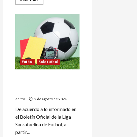
más
acerca
de
Partidazo:
Deportivo
Goudge
recibe
a
Huracán
Futbol
Solo fútbol
Las nuevas reglas IFAB están
en vigencia en el fútbol
local
editor
2 de agosto de 2026
De acuerdo a lo informado en
el Boletín Oficial de la Liga
Sanrafaelina de Fútbol, a
partir...