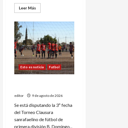
Leer
Leer Más
más
acerca
de
Constitución
es
el
único
líder
del
Torneo
Clausura
de
Primera
B
Esto es noticia
Futbol
Tercera jornada del Torneo
Clausura de ascenso
editor
9 de agosto de 2026
Se está disputando la 3º fecha
del Torneo Clausura
sanrafaelino de fútbol de
primera división B. Domingo...