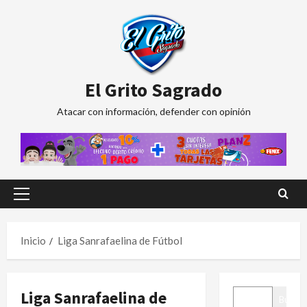
Saltar
al
contenido
El Grito Sagrado
Atacar con información, defender con opinión
Menú
principal
Inicio
Liga Sanrafaelina de Fútbol
BUSCAR
Liga Sanrafaelina de
Buscar