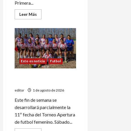
Primera...
Leer
Leer Más
más
acerca
de
Segundo
capítulo
del
Torneo
Clausura
de
Primera
B
Esto es noticia
Futbol
Se juega la 11º fecha del
Apertura
editor
1 de agosto de 2026
Este fin de semana se
desarrollará parcialmente la
11º fecha del Torneo Apertura
de futbol femenino. Sábado...