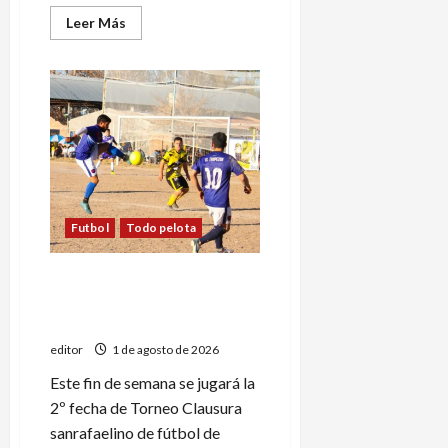
Leer
Leer Más
más
acerca
de
Las
nuevas
reglas
IFAB
están
en
vigencia
en
el
fútbol
local
Futbol
Todo pelota
Segundo capítulo del
Torneo Clausura de Primera
B
editor
1 de agosto de 2026
Este fin de semana se jugará la
2º fecha de Torneo Clausura
sanrafaelino de fútbol de