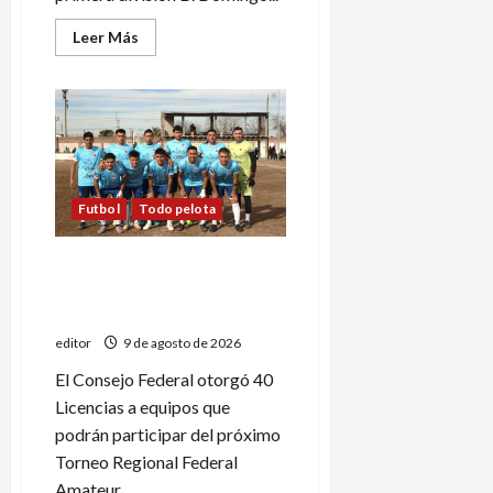
Leer
Leer Más
más
acerca
de
Tercera
jornada
del
Torneo
Clausura
de
ascenso
Futbol
Todo pelota
Deportivo Goudge recibió la
Licencia y jugará el Regional
Amateur
editor
9 de agosto de 2026
El Consejo Federal otorgó 40
Licencias a equipos que
podrán participar del próximo
Torneo Regional Federal
Amateur...