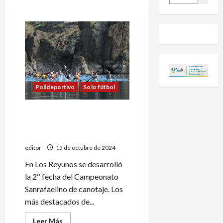
Polideportivo
Solo fútbol
López y Catalano ganaron la
2º fecha del canotaje
sanrafaelino
editor
15 de octubre de 2024
En Los Reyunos se desarrolló
la 2º fecha del Campeonato
Sanrafaelino de canotaje. Los
más destacados de...
Leer
Leer Más