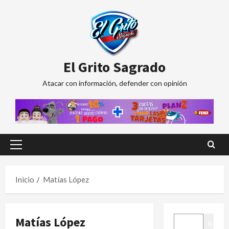
Saltar
al
contenido
El Grito Sagrado
Atacar con información, defender con opinión
Menú
principal
Inicio
Matías López
BUSCAR
Matías López
Buscar