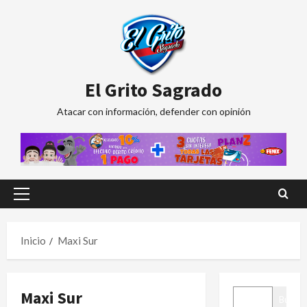
Saltar
al
contenido
El Grito Sagrado
Atacar con información, defender con opinión
Menú
principal
Inicio
Maxi Sur
BUSCAR
Maxi Sur
Buscar