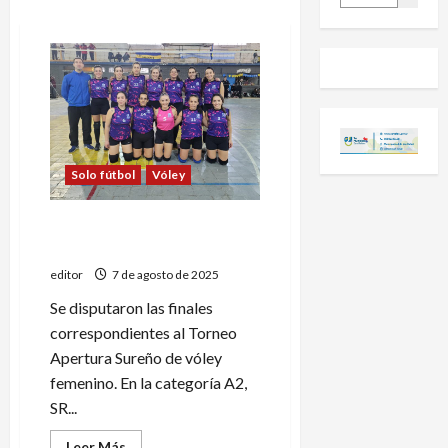
Solo fútbol
Vóley
SR Vóley y Maxi Sur dieron la
vuelta olímpica
editor
7 de agosto de 2025
Se disputaron las finales
correspondientes al Torneo
Apertura Sureño de vóley
femenino. En la categoría A2,
SR...
Leer
Leer Más