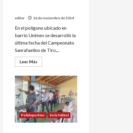
Momentos decisivos en el
tiro sanrafaelino
editor
26 de noviembre de 2024
En el polígono ubicado en
barrio Unimev se desarrolló la
última fecha del Campeonato
Sanrafaelino de Tiro,...
Leer
Leer Más
más
acerca
de
Momentos
decisivos
en
el
tiro
sanrafaelino
Polideportivo
Solo fútbol
Rodrigo Guevara se impuso