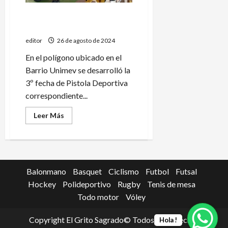
Triunfo de Rodrigo Guevara
en el tiro local
editor
26 de agosto de 2024
En el polígono ubicado en el
Barrio Unimev se desarrolló la
3º fecha de Pistola Deportiva
correspondiente...
Leer
Leer Más
más
acerca
de
Triunfo
de
Rodrigo
Guevara
Balonmano
Basquet
Ciclismo
Futbol
Futsal
en
el
Hockey
Polideportivo
Rugby
Tenis de mesa
tiro
local
Todo motor
Vóley
Copyright El Grito Sagrado© Todos los derechos
Hola !