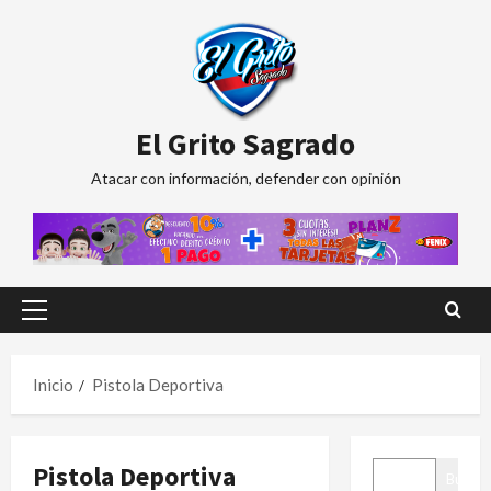
Saltar
al
contenido
El Grito Sagrado
Atacar con información, defender con opinión
Menú
principal
Inicio
Pistola Deportiva
BUSCAR
Pistola Deportiva
Buscar