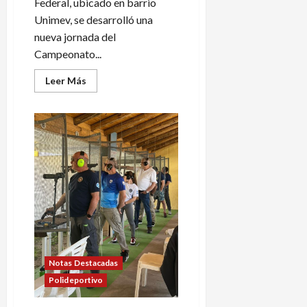
Federal, ubicado en barrio
Unimev, se desarrolló una
nueva jornada del
Campeonato...
Leer
Leer Más
más
acerca
de
Comenzó
el
torneo
de
Pistola
Deportiva
Notas Destacadas
Polideportivo