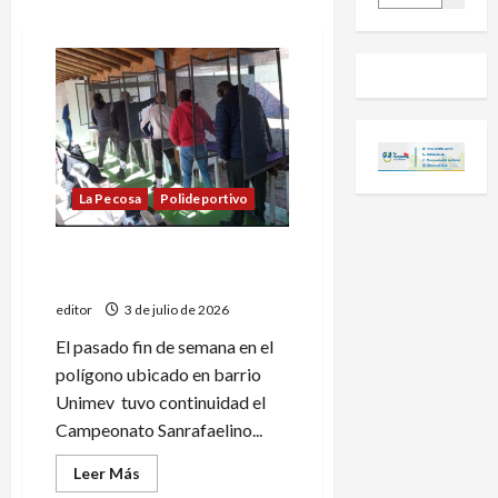
La Pecosa
Polideportivo
Pablo Tapia ganó la 3º fecha
de Pistola Deportiva
editor
3 de julio de 2026
El pasado fin de semana en el
polígono ubicado en barrio
Unimev tuvo continuidad el
Campeonato Sanrafaelino...
Leer
Leer Más
más