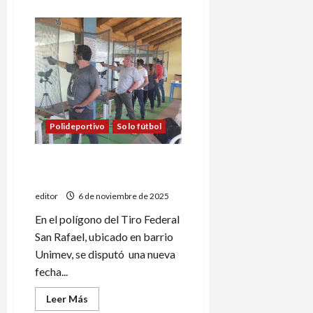
acerca
de
Pablo
Tapia
ganó
la
3º
fecha
de
Pistola
Deportiva
Polideportivo
Solo fútbol
Rodrigo Guevara ganó en
Pistola Deportiva
editor
6 de noviembre de 2025
En el polígono del Tiro Federal
San Rafael, ubicado en barrio
Unimev, se disputó una nueva
fecha...
Leer
Leer Más
más