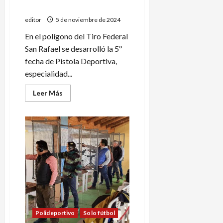
en Pistola Deportiva
editor
5 de noviembre de 2024
En el polígono del Tiro Federal
San Rafael se desarrolló la 5º
fecha de Pistola Deportiva,
especialidad...
Leer
Leer Más
más
acerca
de
Rodrigo
Guevara
se
impuso
en
Pistola
Deportiva
Polideportivo
Solo fútbol