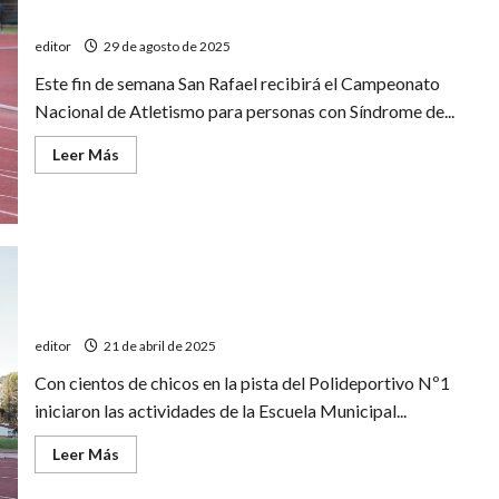
1
Down
editor
29 de agosto de 2025
Este fin de semana San Rafael recibirá el Campeonato
Nacional de Atletismo para personas con Síndrome de...
Leer
Leer Más
más
acerca
de
San
Rafael
sede
del
Nacional
de
atletismo
Nueva temporada de la Escuela Municipal de atletismo
Síndrome
de
editor
21 de abril de 2025
Down
Con cientos de chicos en la pista del Polideportivo Nº1
iniciaron las actividades de la Escuela Municipal...
Leer
Leer Más
más
acerca