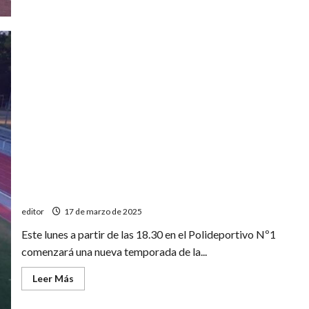
de
Nueva
temporada
de
la
Escuela
Municipal
de
atletismo
Escuela Municipal de atletismo: comienza la
temporada 2025
editor
17 de marzo de 2025
Este lunes a partir de las 18.30 en el Polideportivo Nº1
comenzará una nueva temporada de la...
Leer
Leer Más
más
acerca
de