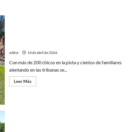
Más de 200 chicos participaron en el torneo de Mini
Atletismo en el Poli 1
editor
14 de abril de 2026
Con más de 200 chicos en la pista y cientos de familiares
alentando en las tribunas se...
Leer
Leer Más
más
acerca
de
Más
de
200
chicos
participaron
en
el
torneo
de
Segunda fecha del Circuito sanrafaelino de natación