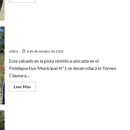
más
acerca
de
Con
rotundo
éxito
comenzó
el
Circuito
Municipal
de
Torneo Clausura de atletismo en el Poli 1
natación
editor
6 de diciembre de 2025
Este sábado en la pista sintética ubicada en el
Polideportivo Municipal Nº1 se desarrollará el Torneo
Clausura...
Leer
Leer Más
más
acerca
de
Torneo
Clausura
de
atletismo
en
el
Poli
San Rafael sede del Nacional de atletismo Síndrome de