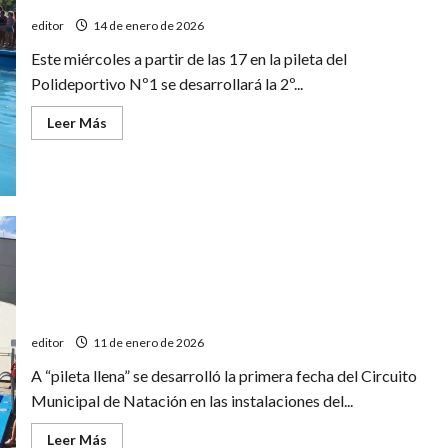
Mini
Atletismo
editor
14 de enero de 2026
en
el
Este miércoles a partir de las 17 en la pileta del
Poli
1
Polideportivo Nº1 se desarrollará la 2º...
Leer
Leer Más
más
acerca
de
Segunda
fecha
del
Circuito
sanrafaelino
de
natación
Con rotundo éxito comenzó el Circuito Municipal de
natación
editor
11 de enero de 2026
A “pileta llena” se desarrolló la primera fecha del Circuito
Municipal de Natación en las instalaciones del...
Leer
Leer Más