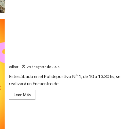
Torneo
de
verano
en
el
Poli
1
Imperdible Encuentro de infantiles de balonmano
editor
24 de agosto de 2024
Este sábado en el Polideportivo Nº 1, de 10 a 13.30 hs, se
realizará un Encuentro de...
Leer
Leer Más
más
acerca
de
Imperdible
Encuentro
de
infantiles
de