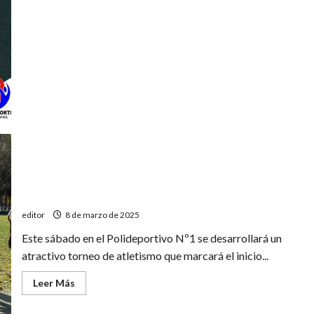
Escuela
Municipal
de
atletismo:
comienza
la
temporada
2025
Torneo de verano en el Poli 1
editor
8 de marzo de 2025
Este sábado en el Polideportivo Nº1 se desarrollará un
atractivo torneo de atletismo que marcará el inicio...
Leer
Leer Más
más
acerca
de