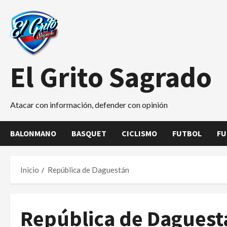
Saltar
al
contenido
El Grito Sagrado
Atacar con información, defender con opinión
BALONMANO
BASQUET
CICLISMO
FUTBOL
FU
Inicio
República de Daguestán
República de Daguest