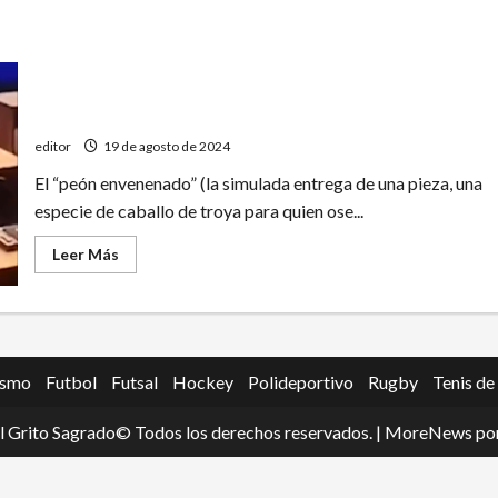
La ajedrecista que intentó envenenar a su rival y un
misterio histórico
editor
19 de agosto de 2024
El “peón envenenado” (la simulada entrega de una pieza, una
especie de caballo de troya para quien ose...
Leer
Leer Más
más
acerca
de
La
ajedrecista
que
intentó
envenenar
ismo
Futbol
Futsal
Hockey
Polideportivo
Rugby
Tenis de
a
su
rival
l Grito Sagrado© Todos los derechos reservados.
|
MoreNews
por
y
un
misterio
histórico