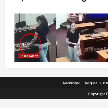
Polideportivo
Balonmano
Basquet
Cicl
Copyright E