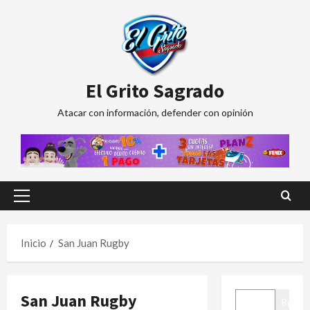
Saltar
al
contenido
El Grito Sagrado
Atacar con información, defender con opinión
Menú
principal
Inicio
San Juan Rugby
BUSCAR
San Juan Rugby
Buscar