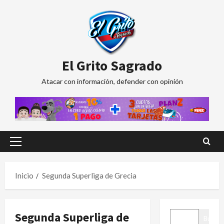
Saltar
al
contenido
El Grito Sagrado
Atacar con información, defender con opinión
Menú
principal
Inicio
Segunda Superliga de Grecia
BUSCAR
Segunda Superliga de
Buscar