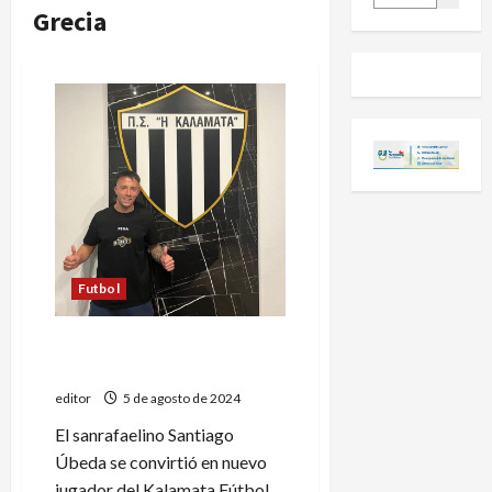
Grecia
Futbol
Santiago Úbeda jugará en el
Kalamata de Grecia
editor
5 de agosto de 2024
El sanrafaelino Santiago
Úbeda se convirtió en nuevo
jugador del Kalamata Fútbol