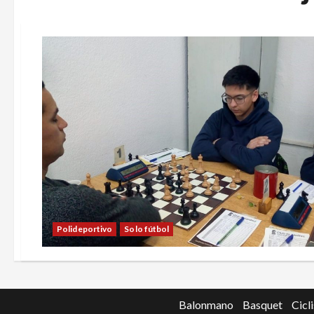
Polideportivo
Solo fútbol
Balonmano
Basquet
Cicl