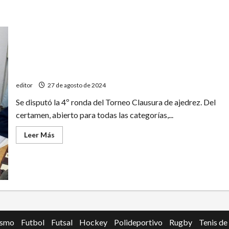
Álvaro Acuña es el único líder del Torneo Clausura
editor
27 de agosto de 2024
Se disputó la 4º ronda del Torneo Clausura de ajedrez. Del
certamen, abierto para todas las categorías,...
Leer
Leer Más
más
acerca
de
Álvaro
Acuña
es
el
único
líder
del
Torneo
Clausura
ismo
Futbol
Futsal
Hockey
Polideportivo
Rugby
Tenis de