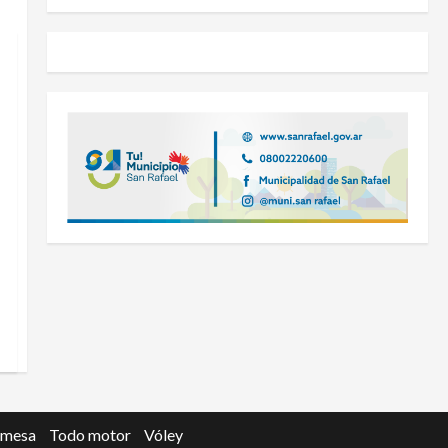
 mesa
Todo motor
Vóley