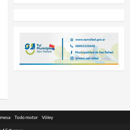
 mesa
Todo motor
Vóley