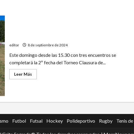
Primera B: se completa la 2º fecha
editor
8 de septiembre de 2024
Este domingo desde las 15.30 con tres encuentros se
completará la 2º fecha del Torneo Clausura de...
Leer
Leer Más
más
acerca
de
Primera
B:
se
completa
la
2º
fecha
ismo
Futbol
Futsal
Hockey
Polideportivo
Rugby
Tenis de